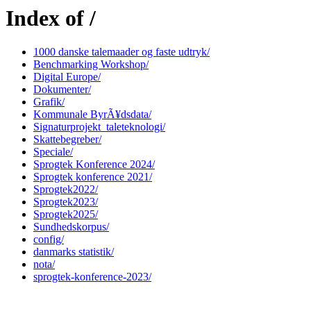
Index of /
1000 danske talemaader og faste udtryk/
Benchmarking Workshop/
Digital Europe/
Dokumenter/
Grafik/
Kommunale ByrÃ¥dsdata/
Signaturprojekt_taleteknologi/
Skattebegreber/
Speciale/
Sprogtek Konference 2024/
Sprogtek konference 2021/
Sprogtek2022/
Sprogtek2023/
Sprogtek2025/
Sundhedskorpus/
config/
danmarks statistik/
nota/
sprogtek-konference-2023/